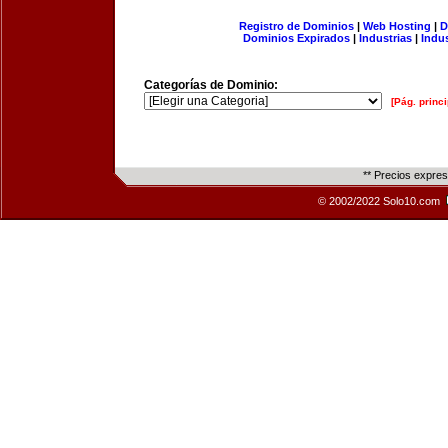
Registro de Dominios
|
Web Hosting
|
D
Dominios Expirados
|
Industrias
|
Indu
Categorías de Dominio:
[Pág. princi
** Precios expre
© 2002/2022 Solo10.com