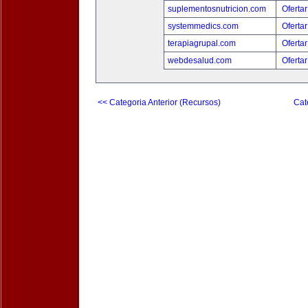
suplementosnutricion.com
Ofertar
systemmedics.com
Ofertar
terapiagrupal.com
Ofertar
webdesalud.com
Ofertar
<< Categoria Anterior (Recursos)
Cat