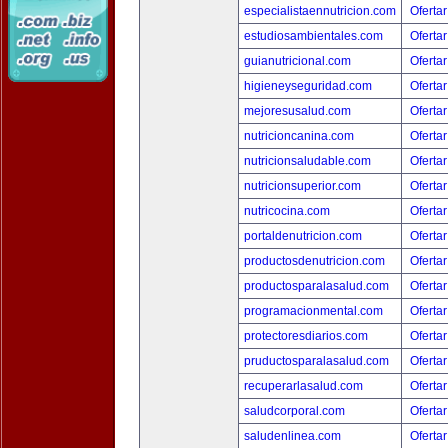
especialistaennutricion.com
Ofertar
estudiosambientales.com
Ofertar
guianutricional.com
Ofertar
higieneyseguridad.com
Ofertar
mejoresusalud.com
Ofertar
nutricioncanina.com
Ofertar
nutricionsaludable.com
Ofertar
nutricionsuperior.com
Ofertar
nutricocina.com
Ofertar
portaldenutricion.com
Ofertar
productosdenutricion.com
Ofertar
productosparalasalud.com
Ofertar
programacionmental.com
Ofertar
protectoresdiarios.com
Ofertar
pruductosparalasalud.com
Ofertar
recuperarlasalud.com
Ofertar
saludcorporal.com
Ofertar
saludenlinea.com
Ofertar