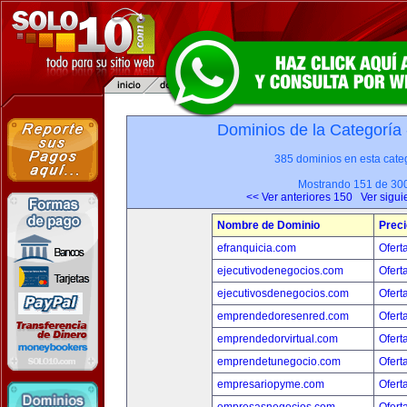
Dominios de la Categoría
385 dominios en esta categ
Mostrando 151 de 30
<< Ver anteriores 150
Ver sigui
Nombre de Dominio
Preci
efranquicia.com
Ofert
ejecutivodenegocios.com
Ofert
ejecutivosdenegocios.com
Ofert
emprendedoresenred.com
Ofert
emprendedorvirtual.com
Ofert
emprendetunegocio.com
Ofert
empresariopyme.com
Ofert