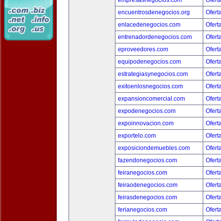
empresasnegocios.com
Ofert
encuentrosdenegocios.org
Ofert
enlacedenegocios.com
Ofert
entrenadordenegocios.com
Ofert
eproveedores.com
Ofert
equipodenegocios.com
Ofert
estrategiasynegocios.com
Ofert
exitoenlosnegocios.com
Ofert
expansioncomercial.com
Ofert
expodenegocios.com
Ofert
expoinnovacion.com
Ofert
exportelo.com
Ofert
exposiciondemuebles.com
Ofert
fazendonegocios.com
Ofert
feiranegocios.com
Ofert
feiraodenegocios.com
Ofert
feirasdenegocios.com
Ofert
ferianegocios.com
Ofert