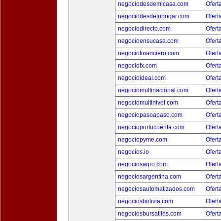
negociodesdemicasa.com
Ofert
negociodesdetuhogar.com
Ofert
negociodirecto.com
Ofert
negocioensucasa.com
Ofert
negociofinanciero.com
Ofert
negociofx.com
Ofert
negocioideal.com
Ofert
negociomultinacional.com
Ofert
negociomultinivel.com
Ofert
negociopasoapaso.com
Ofert
negocioportucuenta.com
Ofert
negociopyme.com
Ofert
negocios.io
Ofert
negociosagro.com
Ofert
negociosargentina.com
Ofert
negociosautomatizados.com
Ofert
negociosbolivia.com
Ofert
negociosbursatiles.com
Ofert