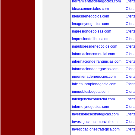
herramientasdenegocios.com
Ofert
ideascomerciales.com
Ofert
ideiasdenegocios.com
Ofert
imagenynegocios.com
Ofert
impresiondebolsas.com
Ofert
impresiondelibros.com
Ofert
impulsoresdenegocios.com
Ofert
informacioncomercial.com
Ofert
informaciondefranquicias.com
Ofert
informaciondenegocios.com
Ofert
ingenieriadenegocios.com
Ofert
iniciesupropionegocio.com
Ofert
inmueblesbogota.com
Ofert
inteligenciacomercial.com
Ofert
internetynegocios.com
Ofert
inversionesestrategicas.com
Ofert
investigacioncomercial.com
Ofert
investigacionestrategica.com
Ofert