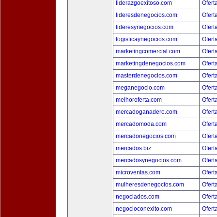
liderazgoexitoso.com
Ofert
lideresdenegocios.com
Ofert
lideresynegocios.com
Ofert
logisticaynegocios.com
Ofert
marketingcomercial.com
Ofert
marketingdenegocios.com
Ofert
masterdenegocios.com
Ofert
meganegocio.com
Ofert
melhoroferta.com
Ofert
mercadoganadero.com
Ofert
mercadomoda.com
Ofert
mercadonegocios.com
Ofert
mercados.biz
Ofert
mercadosynegocios.com
Ofert
microventas.com
Ofert
mulheresdenegocios.com
Ofert
negociados.com
Ofert
negocioconexito.com
Ofert