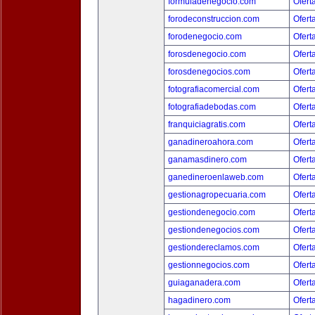
formuladenegocio.com
Ofert
forodeconstruccion.com
Ofert
forodenegocio.com
Ofert
forosdenegocio.com
Ofert
forosdenegocios.com
Ofert
fotografiacomercial.com
Ofert
fotografiadebodas.com
Ofert
franquiciagratis.com
Ofert
ganadineroahora.com
Ofert
ganamasdinero.com
Ofert
ganedineroenlaweb.com
Ofert
gestionagropecuaria.com
Ofert
gestiondenegocio.com
Ofert
gestiondenegocios.com
Ofert
gestiondereclamos.com
Ofert
gestionnegocios.com
Ofert
guiaganadera.com
Ofert
hagadinero.com
Ofert