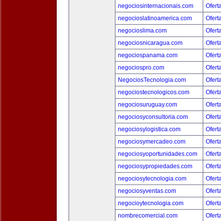
negociosinternacionais.com
Ofert
negocioslatinoamerica.com
Ofert
negocioslima.com
Ofert
negociosnicaragua.com
Ofert
negociospanama.com
Ofert
negociospro.com
Ofert
NegociosTecnologia.com
Ofert
negociostecnologicos.com
Ofert
negociosuruguay.com
Ofert
negociosyconsultoria.com
Ofert
negociosylogistica.com
Ofert
negociosymercadeo.com
Ofert
negociosyoportunidades.com
Ofert
negociosypropiedades.com
Ofert
negociosytecnologia.com
Ofert
negociosyventas.com
Ofert
negocioytecnologia.com
Ofert
nombrecomercial.com
Ofert