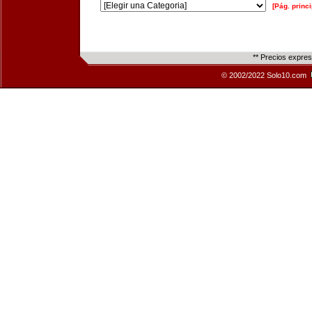
[Pág. princi
** Precios expre
© 2002/2022 Solo10.com