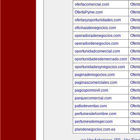
ofertacomercial.com
Ofert
OfertaPyme.com
Ofert
ofertasyoportunidades.com
Ofert
oficinasdenegocios.com
Ofert
operadoradenegocios.com
Ofert
operadordenegocios.com
Ofert
oportunidadcomercial.com
Ofert
oportunidadesdemercado.com
Ofert
oportunidadesynegocios.com
Ofert
paginadenegocios.com
Ofert
paginascomerciales.com
Ofert
pagospormovil.com
Ofert
parquecomercial.com
Ofert
patiodeventas.com
Ofert
perfumesdehombre.com
Ofert
perfumesdemujer.com
Ofert
plandenegocios.com.es
Ofert