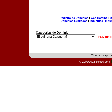
Registro de Dominios
|
Web Hosting
|
D
Dominios Expirados
|
Industrias
|
Indu
Categorías de Dominio:
[Pág. princi
** Precios expre
© 2002/2022 Solo10.com