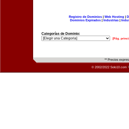
Registro de Dominios
|
Web Hosting
|
D
Dominios Expirados
|
Industrias
|
Indu
Categorías de Dominio:
[Pág. princi
** Precios expre
© 2002/2022 Solo10.com