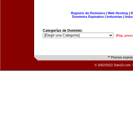
Registro de Dominios
|
Web Hosting
|
D
Dominios Expirados
|
Industrias
|
Indu
Categorías de Dominio:
[Pág. princi
** Precios expre
© 2002/2022 Solo10.com