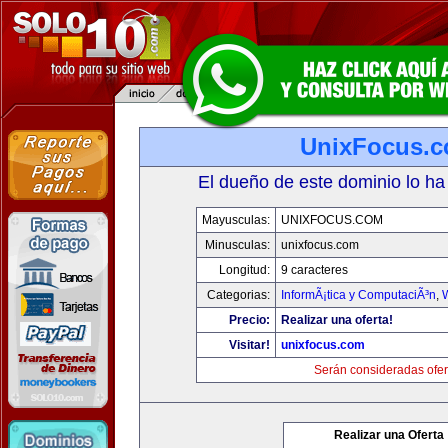
UnixFocus.
El dueño de este dominio lo ha
Mayusculas:
UNIXFOCUS.COM
Minusculas:
unixfocus.com
Longitud:
9 caracteres
Categorias:
InformÃ¡tica y ComputaciÃ³n
,
Precio:
Realizar una oferta!
Visitar!
unixfocus.com
Serán consideradas ofer
Realizar una Oferta