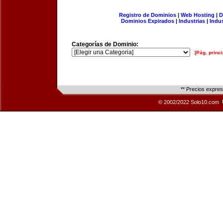
Registro de Dominios
|
Web Hosting
|
D
Dominios Expirados
|
Industrias
|
Indu
Categorías de Dominio:
[Pág. princi
** Precios expre
© 2002/2022 Solo10.com