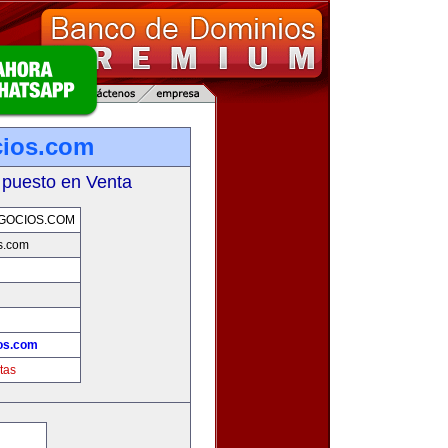
cios.com
 puesto en Venta
GOCIOS.COM
s.com
os.com
tas