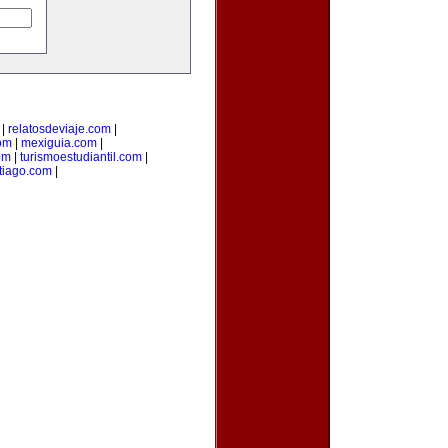
|
relatosdeviaje.com
|
com
|
mexiguia.com
|
om
|
turismoestudiantil.com
|
tiago.com
|