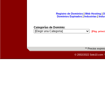
Registro de Dominios
|
Web Hosting
|
D
Dominios Expirados
|
Industrias
|
Indu
Categorías de Dominio:
[Pág. princi
** Precios expre
© 2002/2022 Solo10.com