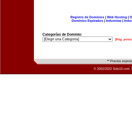
Registro de Dominios
|
Web Hosting
|
D
Dominios Expirados
|
Industrias
|
Indu
Categorías de Dominio:
[Pág. princi
** Precios expre
© 2002/2022 Solo10.com