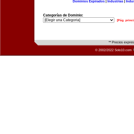
Dominios Expirados
|
Industrias
|
Indu
Categorías de Dominio:
[Pág. princi
** Precios expre
© 2002/2022 Solo10.com