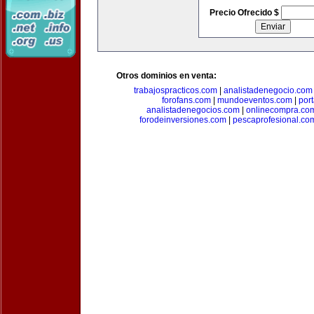
Precio Ofrecido $
Otros dominios en venta:
trabajospracticos.com
|
analistadenegocio.com
forofans.com
|
mundoeventos.com
|
por
analistadenegocios.com
|
onlinecompra.co
forodeinversiones.com
|
pescaprofesional.co