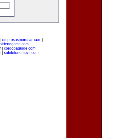
|
empresasmorosas.com
|
taldenegocio.com
|
m
|
cordobaguide.com
|
m
|
sutelefonomovil.com
|