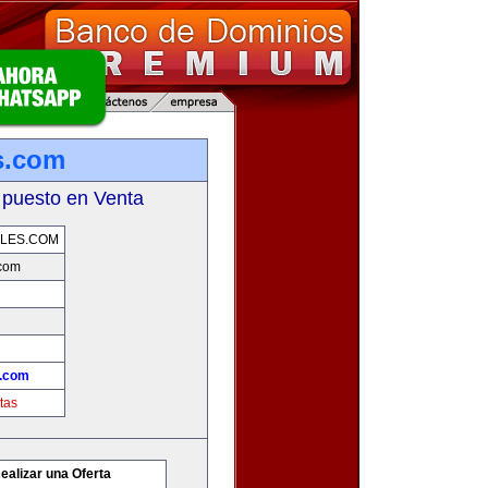
s.com
 puesto en Venta
LES.COM
.com
s.com
tas
ealizar una Oferta