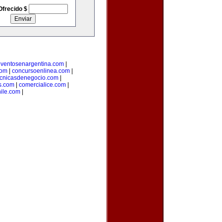
Ofrecido $
ventosenargentina.com
|
com
|
concursoenlinea.com
|
ecnicasdenegocio.com
|
s.com
|
comercialice.com
|
hile.com
|