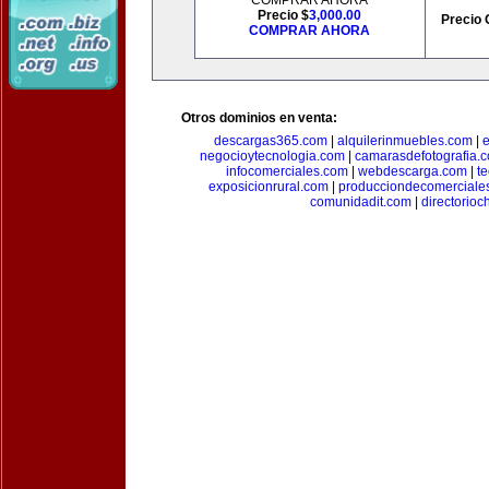
COMPRAR AHORA
Precio $
3,000.00
Precio 
COMPRAR AHORA
Otros dominios en venta:
descargas365.com
|
alquilerinmuebles.com
|
e
negocioytecnologia.com
|
camarasdefotografia.
infocomerciales.com
|
webdescarga.com
|
t
exposicionrural.com
|
producciondecomerciale
comunidadit.com
|
directorioc