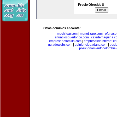
Precio Ofrecido $
Otros dominios en venta:
mochilear.com
|
monetizare.com
|
ofertas
anunciospuertorico.com
|
cafedemaquina.c
empresadefamilia.com
|
empresasdeinternet.c
guiadewebs.com
|
opinionciudadana.com
|
posi
posicionamientocolombia