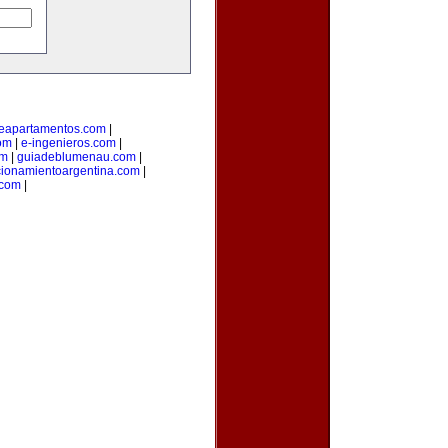
deapartamentos.com
|
om
|
e-ingenieros.com
|
om
|
guiadeblumenau.com
|
cionamientoargentina.com
|
.com
|