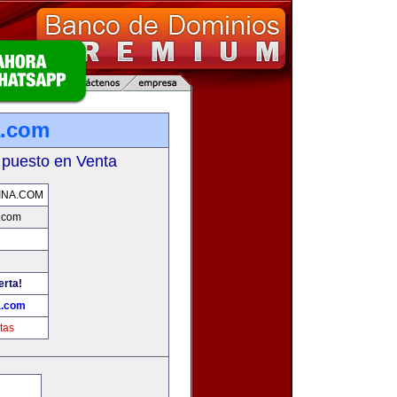
a.com
 puesto en Venta
INA.COM
.com
erta!
a.com
tas