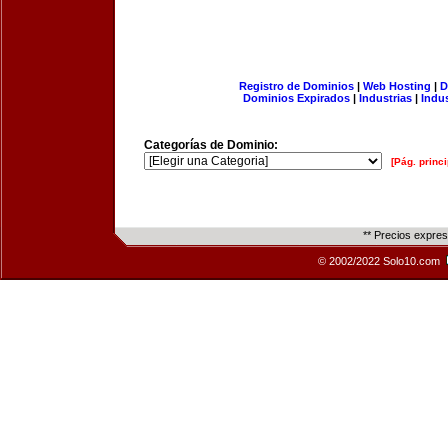
Registro de Dominios
|
Web Hosting
|
D
Dominios Expirados
|
Industrias
|
Indu
Categorías de Dominio:
[Pág. princi
** Precios expre
© 2002/2022 Solo10.com