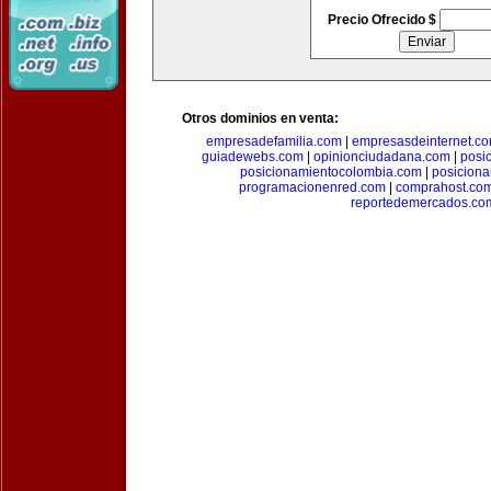
Precio Ofrecido $
Otros dominios en venta:
empresadefamilia.com
|
empresasdeinternet.c
guiadewebs.com
|
opinionciudadana.com
|
posi
posicionamientocolombia.com
|
posicion
programacionenred.com
|
comprahost.co
reportedemercados.co