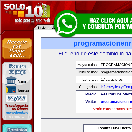
programacionen
El dueño de este dominio lo ha
Mayusculas:
PROGRAMACION
Minusculas:
programacionenre
Longitud:
17 caracteres
Categorias:
InformÃ¡tica y Com
Precio:
Realizar una oferta
Visitar!
programacionenr
Serán consideradas ofer
Realizar una Oferta