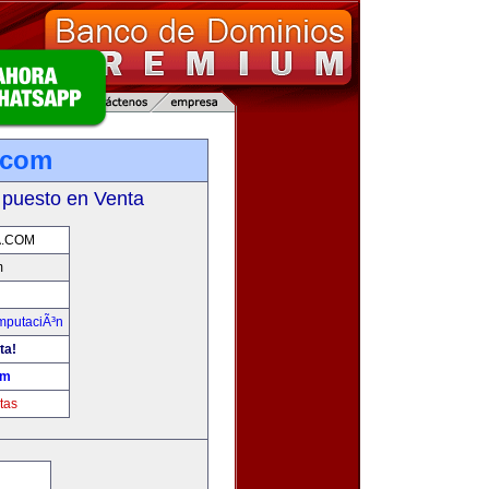
.com
 puesto en Venta
A.COM
m
omputaciÃ³n
ta!
om
tas