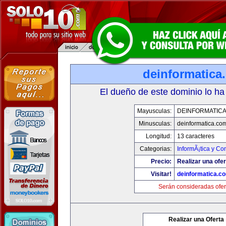
deinformatica
El dueño de este dominio lo ha
Mayusculas:
DEINFORMATIC
Minusculas:
deinformatica.co
Longitud:
13 caracteres
Categorias:
InformÃ¡tica y C
Precio:
Realizar una ofer
Visitar!
deinformatica.c
Serán consideradas ofer
Realizar una Oferta