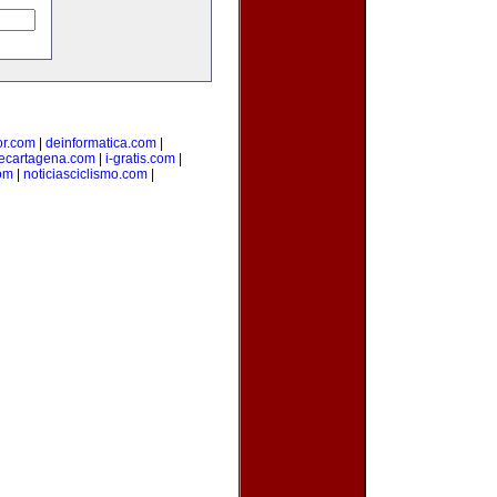
ior.com
|
deinformatica.com
|
ecartagena.com
|
i-gratis.com
|
om
|
noticiasciclismo.com
|