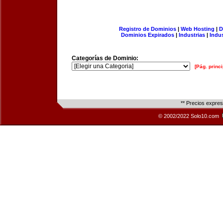
Registro de Dominios
|
Web Hosting
|
D
Dominios Expirados
|
Industrias
|
Indu
Categorías de Dominio:
[Pág. princi
** Precios expre
© 2002/2022 Solo10.com