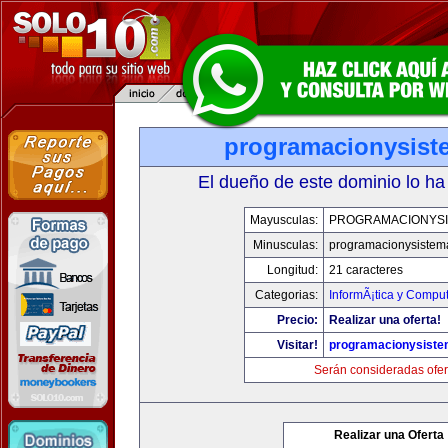
programacionysis
El dueño de este dominio lo ha
Mayusculas:
PROGRAMACIONYS
Minusculas:
programacionysistem
Longitud:
21 caracteres
Categorias:
InformÃ¡tica y Compu
Precio:
Realizar una oferta!
Visitar!
programacionysist
Serán consideradas ofer
Realizar una Oferta