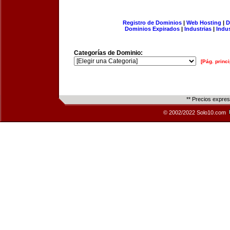
Registro de Dominios
|
Web Hosting
|
D
Dominios Expirados
|
Industrias
|
Indu
Categorías de Dominio:
[Pág. princi
** Precios expre
© 2002/2022 Solo10.com