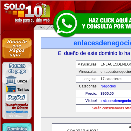
enlacesdenegoc
El dueño de este dominio lo ha
Mayusculas:
ENLACESDENEG
Minusculas:
enlacesdenegocio
Longitud:
17 caracteres
Categorias:
Negocios
Precio:
$900.00
Visitar!
enlacesdenegoci
Serán consideradas ofer
R