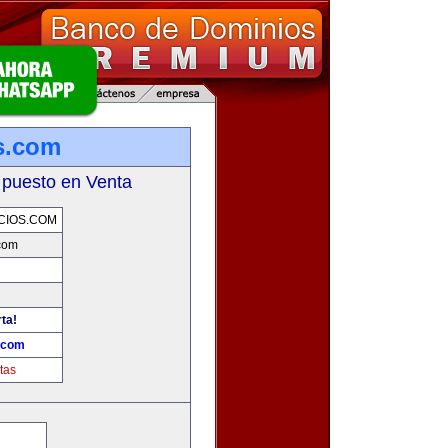
s.com
 puesto en Venta
CIOS.COM
com
ta!
.com
tas