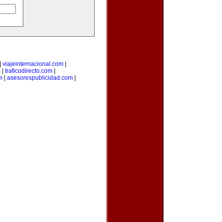
|
viajeinternacional.com
|
m
|
traficodirecto.com
|
m
|
asesorespublicidad.com
|