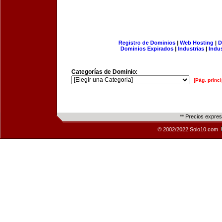
Registro de Dominios
|
Web Hosting
|
D
Dominios Expirados
|
Industrias
|
Indu
Categorías de Dominio:
[Pág. princi
** Precios expre
© 2002/2022 Solo10.com