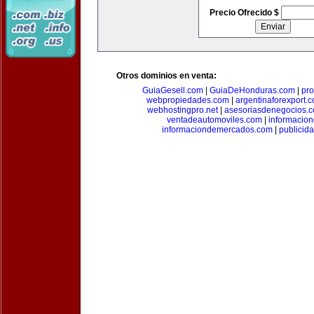
Precio Ofrecido $
Otros dominios en venta:
GuiaGesell.com
|
GuiaDeHonduras.com
|
pr
webpropiedades.com
|
argentinaforexport.
webhostingpro.net
|
asesoriasdenegocios.
ventadeautomoviles.com
|
informacio
informaciondemercados.com
|
publicid