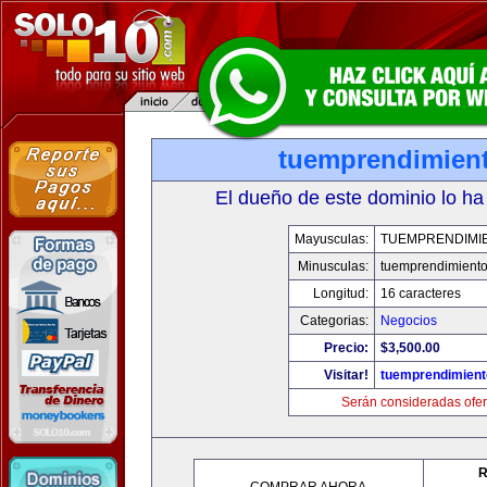
tuemprendimien
El dueño de este dominio lo ha
Mayusculas:
TUEMPRENDIMI
Minusculas:
tuemprendimient
Longitud:
16 caracteres
Categorias:
Negocios
Precio:
$3,500.00
Visitar!
tuemprendimien
Serán consideradas ofer
R