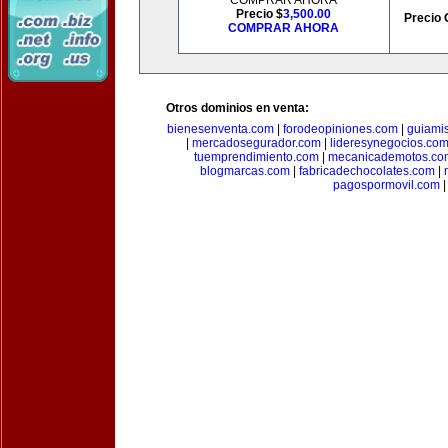
COMPRAR AHORA
Precio $
3,500.00
Precio 
COMPRAR AHORA
Otros dominios en venta:
bienesenventa.com
|
forodeopiniones.com
|
guiami
|
mercadosegurador.com
|
lideresynegocios.co
tuemprendimiento.com
|
mecanicademotos.co
blogmarcas.com
|
fabricadechocolates.com
|
pagospormovil.com
|