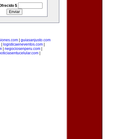
Ofrecido $
siones.com
|
guiasanjusto.com
m
|
logisticaeneventos.com
|
m
|
negociosenperu.com
|
noticiasentucelular.com
|