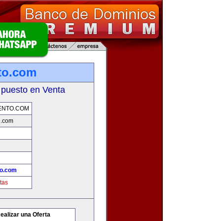
to.com
 puesto en Venta
ENTO.COM
o.com
to.com
tas
ealizar una Oferta