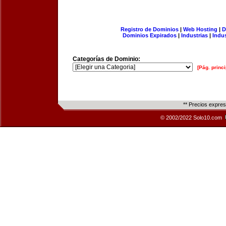
Registro de Dominios
|
Web Hosting
|
D
Dominios Expirados
|
Industrias
|
Indu
Categorías de Dominio:
[Pág. princi
** Precios expre
© 2002/2022 Solo10.com