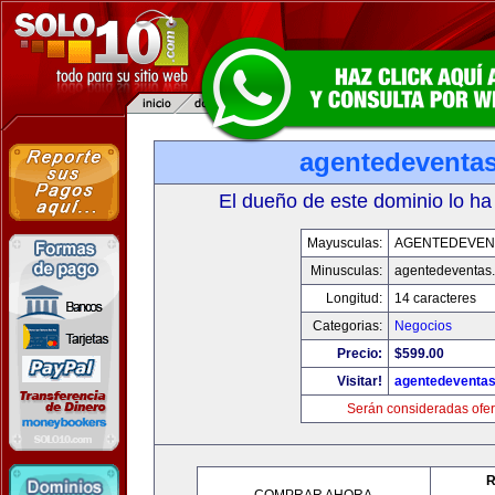
agentedeventa
El dueño de este dominio lo ha
Mayusculas:
AGENTEDEVEN
Minusculas:
agentedeventas
Longitud:
14 caracteres
Categorias:
Negocios
Precio:
$599.00
Visitar!
agentedeventa
Serán consideradas ofer
R