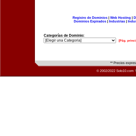
Registro de Dominios
|
Web Hosting
|
D
Dominios Expirados
|
Industrias
|
Indu
Categorías de Dominio:
[Pág. princi
** Precios expre
© 2002/2022 Solo10.com