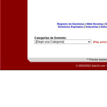
Registro de Dominios
|
Web Hosting
|
D
Dominios Expirados
|
Industrias
|
Indu
Categorías de Dominio:
[Pág. princi
** Precios expre
© 2002/2022 Solo10.com