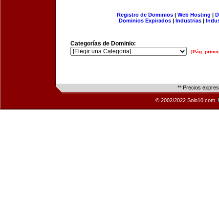
Registro de Dominios
|
Web Hosting
|
D
Dominios Expirados
|
Industrias
|
Indu
Categorías de Dominio:
[Pág. princi
** Precios expre
© 2002/2022 Solo10.com