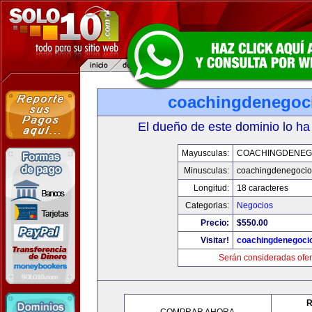
coachingdenegoc
El dueño de este dominio lo ha
Mayusculas:
COACHINGDENEG
Minusculas:
coachingdenegoci
Longitud:
18 caracteres
Categorias:
Negocios
Precio:
$550.00
Visitar!
coachingdenegoci
Serán consideradas ofer
R