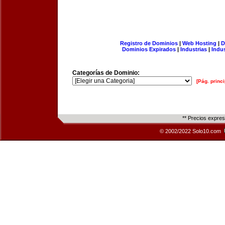
Registro de Dominios
|
Web Hosting
|
D
Dominios Expirados
|
Industrias
|
Indu
Categorías de Dominio:
[Pág. princi
** Precios expre
© 2002/2022 Solo10.com