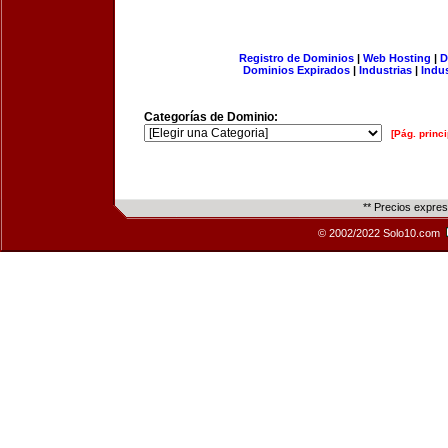
Registro de Dominios
|
Web Hosting
|
D
Dominios Expirados
|
Industrias
|
Indu
Categorías de Dominio:
[Pág. princi
** Precios expre
© 2002/2022 Solo10.com