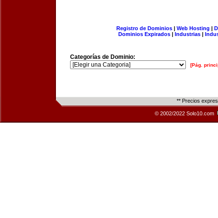
Registro de Dominios
|
Web Hosting
|
D
Dominios Expirados
|
Industrias
|
Indu
Categorías de Dominio:
[Pág. princi
** Precios expre
© 2002/2022 Solo10.com