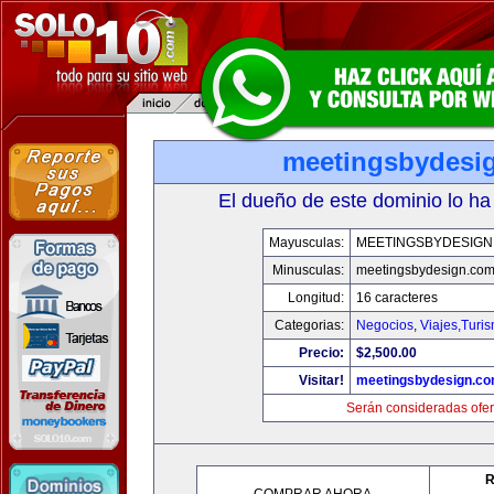
meetingsbydesi
El dueño de este dominio lo ha
Mayusculas:
MEETINGSBYDESIGN
Minusculas:
meetingsbydesign.co
Longitud:
16 caracteres
Categorias:
Negocios
,
Viajes,Turi
Precio:
$2,500.00
Visitar!
meetingsbydesign.c
Serán consideradas ofer
R