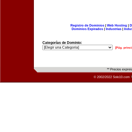
Registro de Dominios
|
Web Hosting
|
D
Dominios Expirados
|
Industrias
|
Indu
Categorías de Dominio:
[Pág. princi
** Precios expre
© 2002/2022 Solo10.com