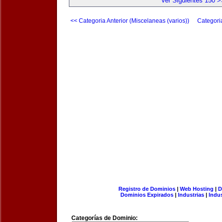
Ver Siguientes 150 >
<< Categoria Anterior (Miscelaneas (varios))
Categori
Registro de Dominios
|
Web Hosting
|
D
Dominios Expirados
|
Industrias
|
Indu
Categorías de Dominio: