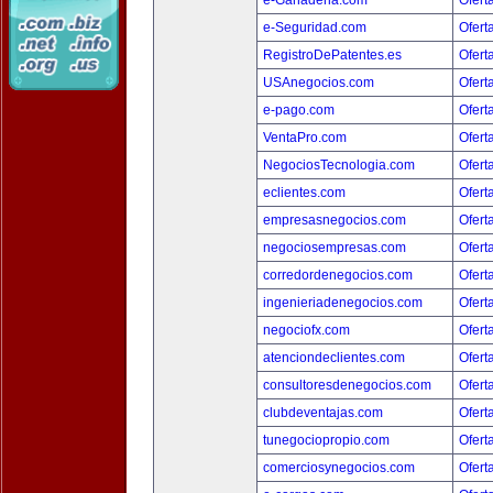
e-Ganaderia.com
Ofert
e-Seguridad.com
Ofert
RegistroDePatentes.es
Ofert
USAnegocios.com
Ofert
e-pago.com
Ofert
VentaPro.com
Ofert
NegociosTecnologia.com
Ofert
eclientes.com
Ofert
empresasnegocios.com
Ofert
negociosempresas.com
Ofert
corredordenegocios.com
Ofert
ingenieriadenegocios.com
Ofert
negociofx.com
Ofert
atenciondeclientes.com
Ofert
consultoresdenegocios.com
Ofert
clubdeventajas.com
Ofert
tunegociopropio.com
Ofert
comerciosynegocios.com
Ofert