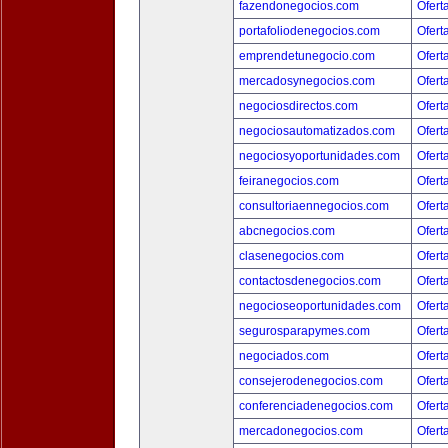
fazendonegocios.com
Ofert
portafoliodenegocios.com
Ofert
emprendetunegocio.com
Ofert
mercadosynegocios.com
Ofert
negociosdirectos.com
Ofert
negociosautomatizados.com
Ofert
negociosyoportunidades.com
Ofert
feiranegocios.com
Ofert
consultoriaennegocios.com
Ofert
abcnegocios.com
Ofert
clasenegocios.com
Ofert
contactosdenegocios.com
Ofert
negocioseoportunidades.com
Ofert
segurosparapymes.com
Ofert
negociados.com
Ofert
consejerodenegocios.com
Ofert
conferenciadenegocios.com
Ofert
mercadonegocios.com
Ofert