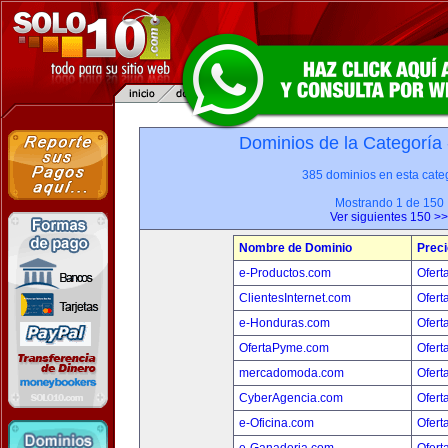
Dominios de la Categoría
385 dominios en esta categ
Mostrando 1 de 150
Ver siguientes 150 >>
Nombre de Dominio
Preci
e-Productos.com
Ofert
ClientesInternet.com
Ofert
e-Honduras.com
Ofert
OfertaPyme.com
Ofert
mercadomoda.com
Ofert
CyberAgencia.com
Ofert
e-Oficina.com
Ofert